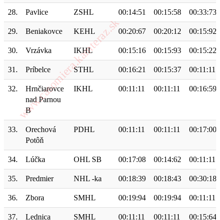
28.
Pavlice
ZSHL
00:14:51
00:15:58
00:33:73
29.
Beniakovce
KEHL
00:20:67
00:20:12
00:15:92
30.
Vrzávka
IKHL
00:15:16
00:15:93
00:15:22
31.
Príbelce
STHL
00:16:21
00:15:37
00:11:11
32.
Hrnčiarovce
IKHL
00:11:11
00:11:11
00:16:59
nad Parnou
B
33.
Orechová
PDHL
00:11:11
00:11:11
00:17:00
Potôň
34.
Lúčka
OHL SB
00:17:08
00:14:62
00:11:11
35.
Predmier
NHL -ka
00:18:39
00:18:43
00:30:18
36.
Zbora
SMHL
00:19:94
00:19:94
00:11:11
37.
Lednica
SMHL
00:11:11
00:11:11
00:15:64