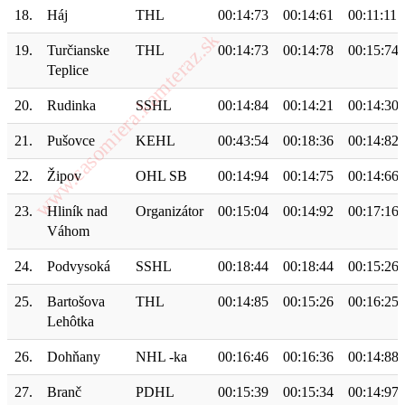
18.
Háj
THL
00:14:73
00:14:61
00:11:11
19.
Turčianske
THL
00:14:73
00:14:78
00:15:74
Teplice
20.
Rudinka
SSHL
00:14:84
00:14:21
00:14:30
21.
Pušovce
KEHL
00:43:54
00:18:36
00:14:82
22.
Žipov
OHL SB
00:14:94
00:14:75
00:14:66
23.
Hliník nad
Organizátor
00:15:04
00:14:92
00:17:16
Váhom
24.
Podvysoká
SSHL
00:18:44
00:18:44
00:15:26
25.
Bartošova
THL
00:14:85
00:15:26
00:16:25
Lehôtka
26.
Dohňany
NHL -ka
00:16:46
00:16:36
00:14:88
27.
Branč
PDHL
00:15:39
00:15:34
00:14:97