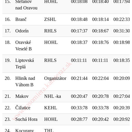
15.
Štefanov
HOHL
00:18:08
00:18:40
00:17:94
nad Oravou
16.
Branč
ZSHL
00:18:48
00:18:14
00:22:33
17.
Odorín
RHLS
00:17:37
00:18:67
00:31:30
18.
Oravské
HOHL
00:18:37
00:18:76
00:18:98
Veselé B
19.
Liptovská
RHLS
00:11:11
00:11:11
00:18:35
Teplá
20.
Hliník nad
Organizátor
00:21:44
00:22:04
00:20:09
Váhom B
21.
Makov
NHL -ka
00:20:47
00:20:78
00:27:04
22.
Čižatice
KEHL
00:33:78
00:33:78
00:20:39
23.
Suchá Hora
HOHL
00:28:77
00:20:42
00:20:92
24.
Kocurany
THL