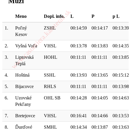
Muži
Meno
Dopl. info.
L
P
p L
1.
Poľný
ZSHL
00:14:59
00:14:17
00:13:39
Kesov
2.
Vyšná Voľa
VHSL
00:13:78
00:13:83
00:14:35
3.
Liptovská
HOHL
00:11:11
00:11:11
00:13:85
Teplá
4.
Hoštiná
SSHL
00:13:93
00:13:65
00:15:12
5.
Bijacovce
RHLS
00:11:11
00:11:11
00:13:98
6.
Uzovské
OHL SB
00:14:28
00:14:05
00:14:63
Pekľany
7.
Bretejovce
VHSL
00:16:41
00:14:66
00:13:53
8.
Ďurďové
SMHL
00:14:34
00:13:87
00:13:63