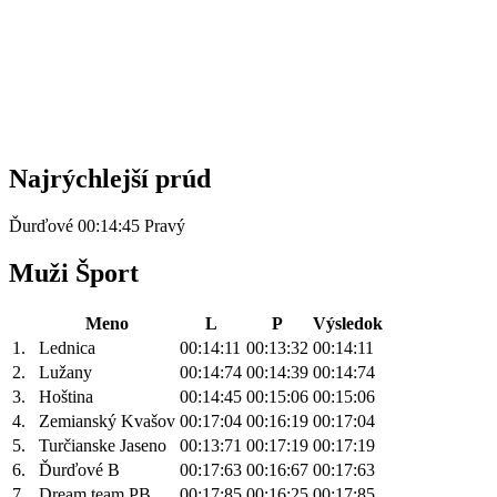
Najrýchlejší prúd
Ďurďové 00:14:45 Pravý
Muži Šport
Meno
L
P
Výsledok
1.
Lednica
00:14:11
00:13:32
00:14:11
2.
Lužany
00:14:74
00:14:39
00:14:74
3.
Hoština
00:14:45
00:15:06
00:15:06
4.
Zemianský Kvašov
00:17:04
00:16:19
00:17:04
5.
Turčianske Jaseno
00:13:71
00:17:19
00:17:19
6.
Ďurďové B
00:17:63
00:16:67
00:17:63
7.
Dream team PB
00:17:85
00:16:25
00:17:85