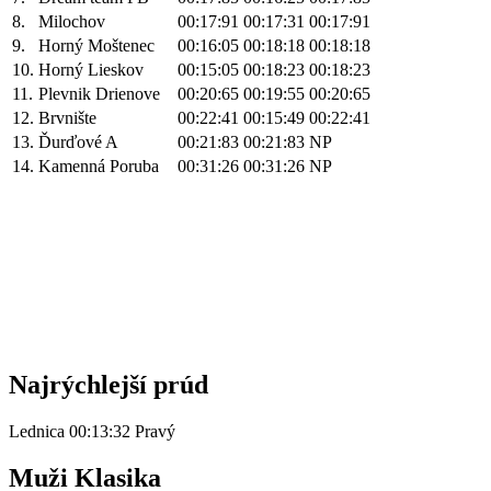
8.
Milochov
00:17:91
00:17:31
00:17:91
9.
Horný Moštenec
00:16:05
00:18:18
00:18:18
10.
Horný Lieskov
00:15:05
00:18:23
00:18:23
11.
Plevnik Drienove
00:20:65
00:19:55
00:20:65
12.
Brvnište
00:22:41
00:15:49
00:22:41
13.
Ďurďové A
00:21:83
00:21:83
NP
14.
Kamenná Poruba
00:31:26
00:31:26
NP
Najrýchlejší prúd
Lednica 00:13:32 Pravý
Muži Klasika