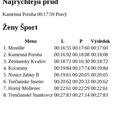
Najrýchlejší prúd
Kamenná Poruba 00:17:59 Pravý
Ženy Šport
Meno
L
P
Výsledok
1.
Mostište
00:16:55
00:17:60
00:17:60
2.
Kamenná Poruba
00:16:92
00:18:08
00:18:08
3.
Zemiansky Kvašov
00:18:72
00:16:30
00:18:72
4.
Kocurany
00:19:84
00:17:74
00:19:84
5.
Nosice žabky B
00:19:61
00:20:05
00:20:05
6.
Turčianske Jaseno
00:20:62
00:20:33
00:20:62
7.
Horný Moštenec
00:22:61
00:22:29
00:22:61
8.
Trenčianské Stankovce
00:27:83
00:27:14
00:27:83