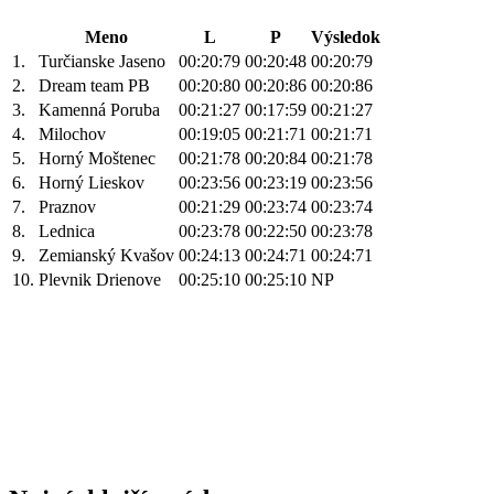
Meno
L
P
Výsledok
1.
Turčianske Jaseno
00:20:79
00:20:48
00:20:79
2.
Dream team PB
00:20:80
00:20:86
00:20:86
3.
Kamenná Poruba
00:21:27
00:17:59
00:21:27
4.
Milochov
00:19:05
00:21:71
00:21:71
5.
Horný Moštenec
00:21:78
00:20:84
00:21:78
6.
Horný Lieskov
00:23:56
00:23:19
00:23:56
7.
Praznov
00:21:29
00:23:74
00:23:74
8.
Lednica
00:23:78
00:22:50
00:23:78
9.
Zemianský Kvašov
00:24:13
00:24:71
00:24:71
10.
Plevnik Drienove
00:25:10
00:25:10
NP