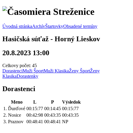
Úvodná stránka
Archív
Štartovky
Obsadené termíny
Hasičská súťaž - Horný Lieskov
20.8.2023 13:00
Celkovy počet: 45
Dorastenci
Muži Šport
Muži Klasika
Ženy Šport
Ženy
Klasika
Dorastenky
Dorastenci
Meno
L
P
Výsledok
1.
Ďurďové
00:15:77
00:14:45
00:15:77
2.
Nosice
00:42:98
00:43:35
00:43:35
3.
Praznov
00:48:41
00:48:41
NP