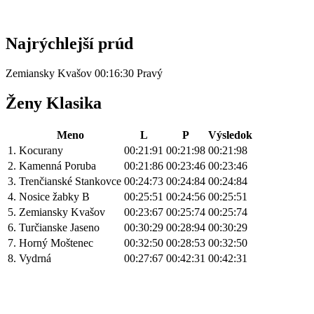
Najrýchlejší prúd
Zemiansky Kvašov 00:16:30 Pravý
Ženy Klasika
Meno
L
P
Výsledok
1.
Kocurany
00:21:91
00:21:98
00:21:98
2.
Kamenná Poruba
00:21:86
00:23:46
00:23:46
3.
Trenčianské Stankovce
00:24:73
00:24:84
00:24:84
4.
Nosice žabky B
00:25:51
00:24:56
00:25:51
5.
Zemiansky Kvašov
00:23:67
00:25:74
00:25:74
6.
Turčianske Jaseno
00:30:29
00:28:94
00:30:29
7.
Horný Moštenec
00:32:50
00:28:53
00:32:50
8.
Vydrná
00:27:67
00:42:31
00:42:31